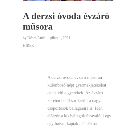
A derzsi óvoda évzáró
műsora
by
Dénes Attila
július 1, 2021
HÍREK
A derzsi óvoda évzáró műsorán
különböző népi gyermekjátékokat
adtak elő a gyerekek. Az évzáró
keretén belül sor került a nagy
csoportosok ballagására is. Idén
előszőr a kis ballagók útravalóul egy
egy batyut kaptak ajándékba.