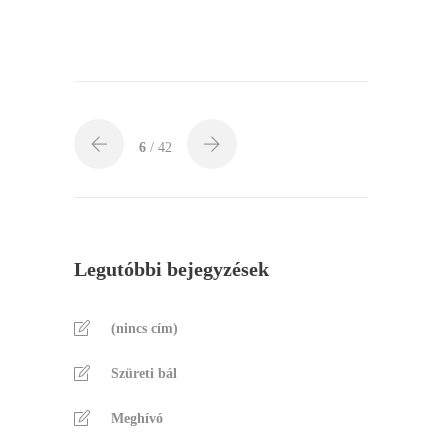
6
/ 42
Legutóbbi bejegyzések
(nincs cím)
Szüreti bál
Meghívó