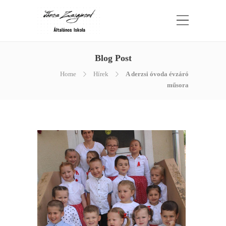
Blog Post
Home
Hírek
A derzsi óvoda évzáró
műsora