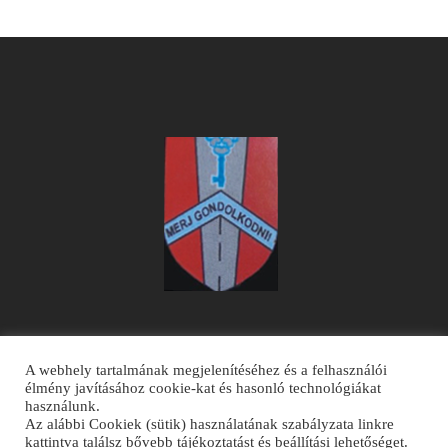
A webhely tartalmának megjelenítéséhez és a felhasználói
élmény javításához cookie-kat és hasonló technológiákat
használunk.
Az alábbi Cookiek (sütik) használatának szabályzata linkre
kattintva találsz bővebb tájékoztatást és beállítási lehetőséget.
© Derzsiiskola.ro