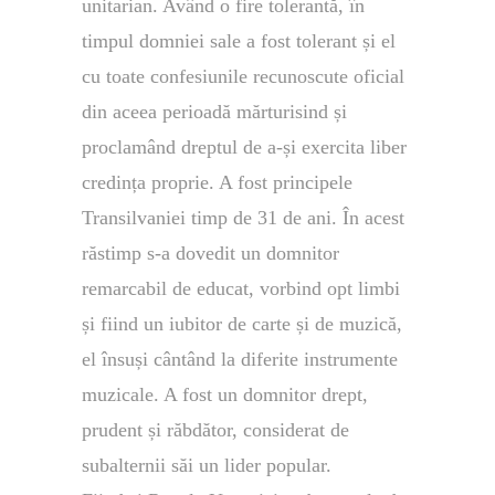
unitarian. Având o fire tolerantă, în
timpul domniei sale a fost tolerant și el
cu toate confesiunile recunoscute oficial
din aceea perioadă mărturisind și
proclamând dreptul de a-și exercita liber
credința proprie. A fost principele
Transilvaniei timp de 31 de ani. În acest
răstimp s-a dovedit un domnitor
remarcabil de educat, vorbind opt limbi
și fiind un iubitor de carte și de muzică,
el însuși cântând la diferite instrumente
muzicale. A fost un domnitor drept,
prudent și răbdător, considerat de
subalternii săi un lider popular.