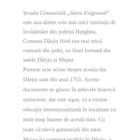
Școala Gimnazială „János Zsigmond”
este una dintre cele mai mici instituții de
învățământ din județul Harghita,
Comuna Dârjiu fiind cea mai mică
comună din județ, ea fiind formată din
satele Dârjiu și Mujna
Primele acte scrise despre școala din
Dârjiu sunt din anul 1751. Aceste
documente se găsesc în arhivele bisericii
unitariene, dar este sigur, că a existat
educație instituționalizată în localitate cu
mult timp înainte de acestă dată. Cu
toate că elevii gimnaziali din satul
Mujna își continuă studiile în Dârjiu, a