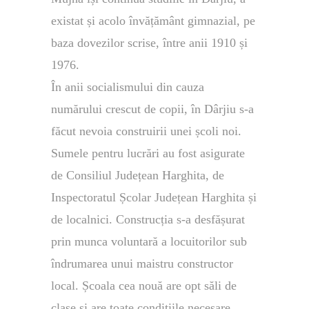
existat și acolo învățământ gimnazial, pe
baza dovezilor scrise, între anii 1910 și
1976.
În anii socialismului din cauza
numărului crescut de copii, în Dârjiu s-a
făcut nevoia construirii unei școli noi.
Sumele pentru lucrări au fost asigurate
de Consiliul Județean Harghita, de
Inspectoratul Școlar Județean Harghita și
de localnici. Construcția s-a desfășurat
prin munca voluntară a locuitorilor sub
îndrumarea unui maistru constructor
local. Școala cea nouă are opt săli de
clase și are toate condițiile necesare