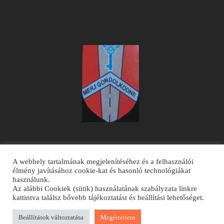
A webhely tartalmának megjelenítéséhez és a felhasználói
élmény javításához cookie-kat és hasonló technológiákat
használunk.
Az alábbi Cookiek (sütik) használatának szabályzata linkre
kattintva találsz bővebb tájékoztatást és beállítási lehetőséget.
© Derzsiiskola.ro
Beállítások változtatása
Megértettem